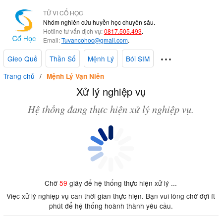
TỬ VI CỔ HỌC
Nhóm nghiên cứu huyền học chuyên sâu.
Hotline tư vấn dịch vụ:
0817.505.493
.
Email:
Tuvancohoc@gmail.com
.
Gieo Quẻ
Thần Số
Mệnh Lý
Bói SIM
Trang chủ
Mệnh Lý Vạn Niên
Xử lý nghiệp vụ
Hệ thống đang thực hiện xử lý nghiệp vụ.
Chờ
59
giây để hệ thống thực hiện xử lý ...
Việc xử lý nghiệp vụ cần thời gian thực hiện. Bạn vui lòng chờ đợi ít
phút để hệ thống hoành thành yêu cầu.