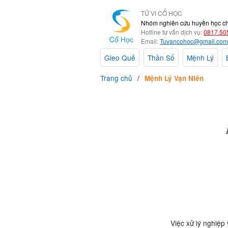
TỬ VI CỔ HỌC
Nhóm nghiên cứu huyền học c
Hotline tư vấn dịch vụ:
0817.50
Email:
Tuvancohoc@gmail.com
Gieo Quẻ
Thần Số
Mệnh Lý
Trang chủ
Mệnh Lý Vạn Niên
Việc xử lý nghiệp