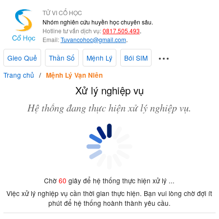
TỬ VI CỔ HỌC
Nhóm nghiên cứu huyền học chuyên sâu.
Hotline tư vấn dịch vụ:
0817.505.493
.
Email:
Tuvancohoc@gmail.com
.
Gieo Quẻ
Thần Số
Mệnh Lý
Bói SIM
Trang chủ
Mệnh Lý Vạn Niên
Xử lý nghiệp vụ
Hệ thống đang thực hiện xử lý nghiệp vụ.
Chờ
60
giây để hệ thống thực hiện xử lý ...
Việc xử lý nghiệp vụ cần thời gian thực hiện. Bạn vui lòng chờ đợi ít
phút để hệ thống hoành thành yêu cầu.