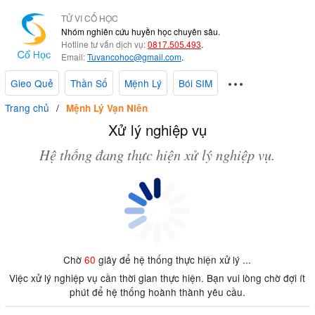
TỬ VI CỔ HỌC
Nhóm nghiên cứu huyền học chuyên sâu.
Hotline tư vấn dịch vụ:
0817.505.493
.
Email:
Tuvancohoc@gmail.com
.
Gieo Quẻ
Thần Số
Mệnh Lý
Bói SIM
Trang chủ
Mệnh Lý Vạn Niên
Xử lý nghiệp vụ
Hệ thống đang thực hiện xử lý nghiệp vụ.
Chờ
60
giây để hệ thống thực hiện xử lý ...
Việc xử lý nghiệp vụ cần thời gian thực hiện. Bạn vui lòng chờ đợi ít
phút để hệ thống hoành thành yêu cầu.