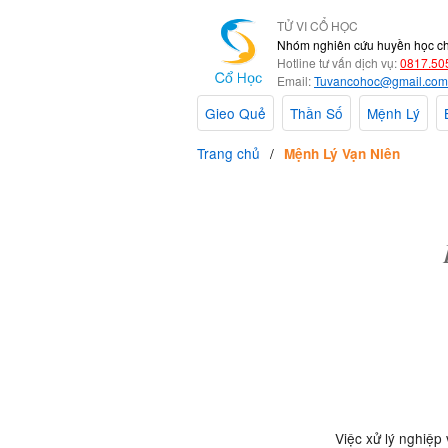
TỬ VI CỔ HỌC
Nhóm nghiên cứu huyền học c
Hotline tư vấn dịch vụ:
0817.50
Email:
Tuvancohoc@gmail.com
Gieo Quẻ
Thần Số
Mệnh Lý
Trang chủ
Mệnh Lý Vạn Niên
Việc xử lý nghiệp