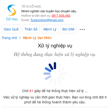
TỬ VI CỔ HỌC
Nhóm nghiên cứu huyền học chuyên sâu.
Hotline tư vấn dịch vụ:
0817.505.493
.
Email:
Tuvancohoc@gmail.com
.
Gieo Quẻ
Thần Số
Mệnh Lý
Bói SIM
Trang chủ
Mệnh Lý Vạn Niên
Xử lý nghiệp vụ
Hệ thống đang thực hiện xử lý nghiệp vụ.
Chờ
61
giây để hệ thống thực hiện xử lý ...
Việc xử lý nghiệp vụ cần thời gian thực hiện. Bạn vui lòng chờ đợi ít
phút để hệ thống hoành thành yêu cầu.