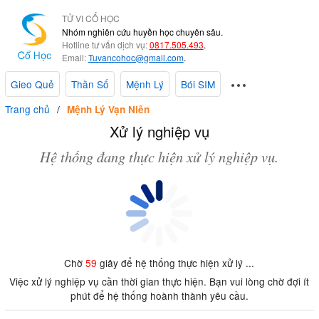
TỬ VI CỔ HỌC
Nhóm nghiên cứu huyền học chuyên sâu.
Hotline tư vấn dịch vụ:
0817.505.493
.
Email:
Tuvancohoc@gmail.com
.
Gieo Quẻ
Thần Số
Mệnh Lý
Bói SIM
Trang chủ
Mệnh Lý Vạn Niên
Xử lý nghiệp vụ
Hệ thống đang thực hiện xử lý nghiệp vụ.
Chờ
59
giây để hệ thống thực hiện xử lý ...
Việc xử lý nghiệp vụ cần thời gian thực hiện. Bạn vui lòng chờ đợi ít
phút để hệ thống hoành thành yêu cầu.