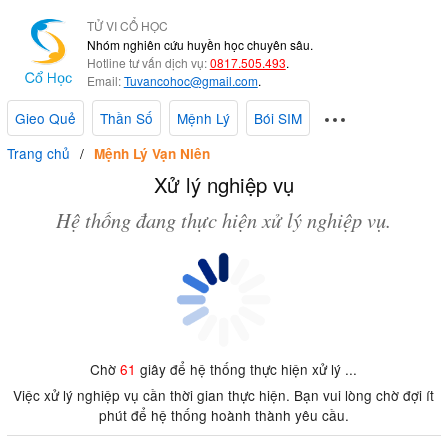
TỬ VI CỔ HỌC
Nhóm nghiên cứu huyền học chuyên sâu.
Hotline tư vấn dịch vụ:
0817.505.493
.
Email:
Tuvancohoc@gmail.com
.
Gieo Quẻ
Thần Số
Mệnh Lý
Bói SIM
Trang chủ
Mệnh Lý Vạn Niên
Xử lý nghiệp vụ
Hệ thống đang thực hiện xử lý nghiệp vụ.
Chờ
61
giây để hệ thống thực hiện xử lý ...
Việc xử lý nghiệp vụ cần thời gian thực hiện. Bạn vui lòng chờ đợi ít
phút để hệ thống hoành thành yêu cầu.