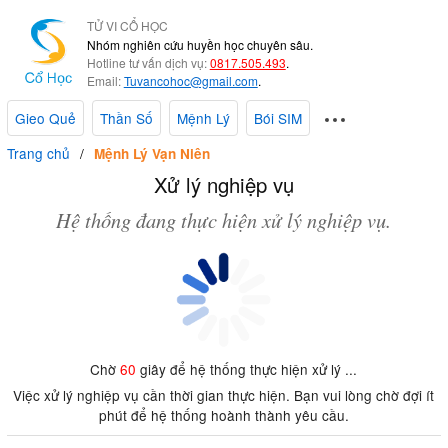
TỬ VI CỔ HỌC
Nhóm nghiên cứu huyền học chuyên sâu.
Hotline tư vấn dịch vụ:
0817.505.493
.
Email:
Tuvancohoc@gmail.com
.
Gieo Quẻ
Thần Số
Mệnh Lý
Bói SIM
Trang chủ
Mệnh Lý Vạn Niên
Xử lý nghiệp vụ
Hệ thống đang thực hiện xử lý nghiệp vụ.
Chờ
60
giây để hệ thống thực hiện xử lý ...
Việc xử lý nghiệp vụ cần thời gian thực hiện. Bạn vui lòng chờ đợi ít
phút để hệ thống hoành thành yêu cầu.