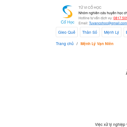
TỬ VI CỔ HỌC
Nhóm nghiên cứu huyền học c
Hotline tư vấn dịch vụ:
0817.50
Email:
Tuvancohoc@gmail.com
Gieo Quẻ
Thần Số
Mệnh Lý
Trang chủ
Mệnh Lý Vạn Niên
Việc xử lý nghiệp