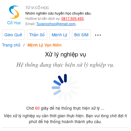
TỬ VI CỔ HỌC
Nhóm nghiên cứu huyền học chuyên sâu.
Hotline tư vấn dịch vụ:
0817.505.493
.
Email:
Tuvancohoc@gmail.com
.
Gieo Quẻ
Thần Số
Mệnh Lý
Bói SIM
Trang chủ
Mệnh Lý Vạn Niên
Xử lý nghiệp vụ
Hệ thống đang thực hiện xử lý nghiệp vụ.
Chờ
60
giây để hệ thống thực hiện xử lý ...
Việc xử lý nghiệp vụ cần thời gian thực hiện. Bạn vui lòng chờ đợi ít
phút để hệ thống hoành thành yêu cầu.