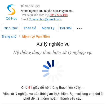
TỬ VI CỔ HỌC
Nhóm nghiên cứu huyền học chuyên sâu.
Hotline tư vấn dịch vụ:
0817.505.493
.
Email:
Tuvancohoc@gmail.com
.
Gieo Quẻ
Thần Số
Mệnh Lý
Bói SIM
Trang chủ
Mệnh Lý Vạn Niên
Xử lý nghiệp vụ
Hệ thống đang thực hiện xử lý nghiệp vụ.
Chờ
61
giây để hệ thống thực hiện xử lý ...
Việc xử lý nghiệp vụ cần thời gian thực hiện. Bạn vui lòng chờ đợi ít
phút để hệ thống hoành thành yêu cầu.