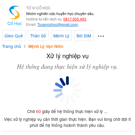
TỬ VI CỔ HỌC
Nhóm nghiên cứu huyền học chuyên sâu.
Hotline tư vấn dịch vụ:
0817.505.493
.
Email:
Tuvancohoc@gmail.com
.
Gieo Quẻ
Thần Số
Mệnh Lý
Bói SIM
Trang chủ
Mệnh Lý Vạn Niên
Xử lý nghiệp vụ
Hệ thống đang thực hiện xử lý nghiệp vụ.
Chờ
60
giây để hệ thống thực hiện xử lý ...
Việc xử lý nghiệp vụ cần thời gian thực hiện. Bạn vui lòng chờ đợi ít
phút để hệ thống hoành thành yêu cầu.