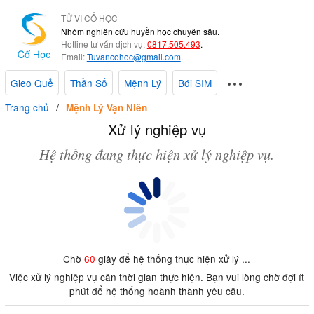
TỬ VI CỔ HỌC
Nhóm nghiên cứu huyền học chuyên sâu.
Hotline tư vấn dịch vụ:
0817.505.493
.
Email:
Tuvancohoc@gmail.com
.
Gieo Quẻ
Thần Số
Mệnh Lý
Bói SIM
Trang chủ
Mệnh Lý Vạn Niên
Xử lý nghiệp vụ
Hệ thống đang thực hiện xử lý nghiệp vụ.
Chờ
60
giây để hệ thống thực hiện xử lý ...
Việc xử lý nghiệp vụ cần thời gian thực hiện. Bạn vui lòng chờ đợi ít
phút để hệ thống hoành thành yêu cầu.