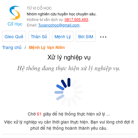
TỬ VI CỔ HỌC
Nhóm nghiên cứu huyền học chuyên sâu.
Hotline tư vấn dịch vụ:
0817.505.493
.
Email:
Tuvancohoc@gmail.com
.
Gieo Quẻ
Thần Số
Mệnh Lý
Bói SIM
Trang chủ
Mệnh Lý Vạn Niên
Xử lý nghiệp vụ
Hệ thống đang thực hiện xử lý nghiệp vụ.
Chờ
61
giây để hệ thống thực hiện xử lý ...
Việc xử lý nghiệp vụ cần thời gian thực hiện. Bạn vui lòng chờ đợi ít
phút để hệ thống hoành thành yêu cầu.