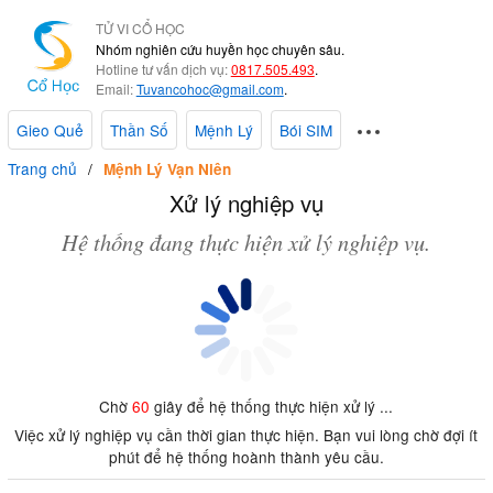
TỬ VI CỔ HỌC
Nhóm nghiên cứu huyền học chuyên sâu.
Hotline tư vấn dịch vụ:
0817.505.493
.
Email:
Tuvancohoc@gmail.com
.
Gieo Quẻ
Thần Số
Mệnh Lý
Bói SIM
Trang chủ
Mệnh Lý Vạn Niên
Xử lý nghiệp vụ
Hệ thống đang thực hiện xử lý nghiệp vụ.
Chờ
60
giây để hệ thống thực hiện xử lý ...
Việc xử lý nghiệp vụ cần thời gian thực hiện. Bạn vui lòng chờ đợi ít
phút để hệ thống hoành thành yêu cầu.