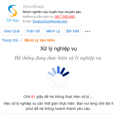
TỬ VI CỔ HỌC
Nhóm nghiên cứu huyền học chuyên sâu.
Hotline tư vấn dịch vụ:
0817.505.493
.
Email:
Tuvancohoc@gmail.com
.
Gieo Quẻ
Thần Số
Mệnh Lý
Bói SIM
Trang chủ
Mệnh Lý Vạn Niên
Xử lý nghiệp vụ
Hệ thống đang thực hiện xử lý nghiệp vụ.
Chờ
61
giây để hệ thống thực hiện xử lý ...
Việc xử lý nghiệp vụ cần thời gian thực hiện. Bạn vui lòng chờ đợi ít
phút để hệ thống hoành thành yêu cầu.