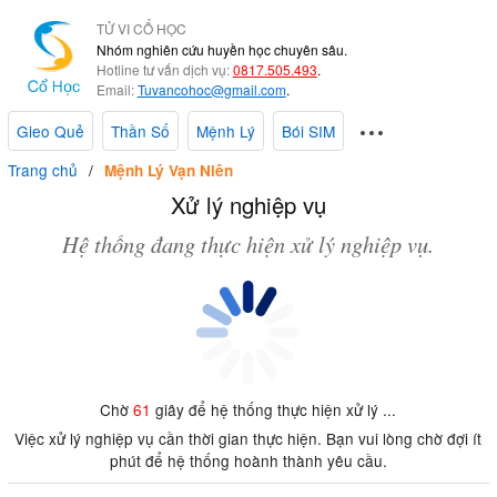
TỬ VI CỔ HỌC
Nhóm nghiên cứu huyền học chuyên sâu.
Hotline tư vấn dịch vụ:
0817.505.493
.
Email:
Tuvancohoc@gmail.com
.
Gieo Quẻ
Thần Số
Mệnh Lý
Bói SIM
Trang chủ
Mệnh Lý Vạn Niên
Xử lý nghiệp vụ
Hệ thống đang thực hiện xử lý nghiệp vụ.
Chờ
61
giây để hệ thống thực hiện xử lý ...
Việc xử lý nghiệp vụ cần thời gian thực hiện. Bạn vui lòng chờ đợi ít
phút để hệ thống hoành thành yêu cầu.