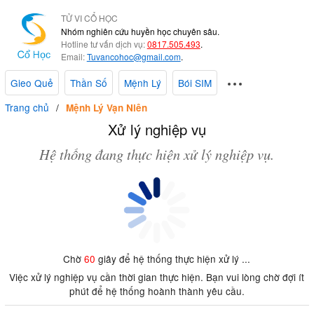
TỬ VI CỔ HỌC
Nhóm nghiên cứu huyền học chuyên sâu.
Hotline tư vấn dịch vụ:
0817.505.493
.
Email:
Tuvancohoc@gmail.com
.
Gieo Quẻ
Thần Số
Mệnh Lý
Bói SIM
Trang chủ
Mệnh Lý Vạn Niên
Xử lý nghiệp vụ
Hệ thống đang thực hiện xử lý nghiệp vụ.
Chờ
60
giây để hệ thống thực hiện xử lý ...
Việc xử lý nghiệp vụ cần thời gian thực hiện. Bạn vui lòng chờ đợi ít
phút để hệ thống hoành thành yêu cầu.