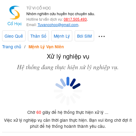
TỬ VI CỔ HỌC
Nhóm nghiên cứu huyền học chuyên sâu.
Hotline tư vấn dịch vụ:
0817.505.493
.
Email:
Tuvancohoc@gmail.com
.
Gieo Quẻ
Thần Số
Mệnh Lý
Bói SIM
Trang chủ
Mệnh Lý Vạn Niên
Xử lý nghiệp vụ
Hệ thống đang thực hiện xử lý nghiệp vụ.
Chờ
60
giây để hệ thống thực hiện xử lý ...
Việc xử lý nghiệp vụ cần thời gian thực hiện. Bạn vui lòng chờ đợi ít
phút để hệ thống hoành thành yêu cầu.