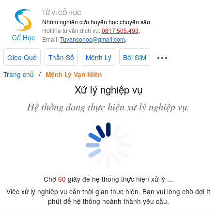
TỬ VI CỔ HỌC
Nhóm nghiên cứu huyền học chuyên sâu.
Hotline tư vấn dịch vụ:
0817.505.493
.
Email:
Tuvancohoc@gmail.com
.
Gieo Quẻ
Thần Số
Mệnh Lý
Bói SIM
Trang chủ
Mệnh Lý Vạn Niên
Xử lý nghiệp vụ
Hệ thống đang thực hiện xử lý nghiệp vụ.
Chờ
60
giây để hệ thống thực hiện xử lý ...
Việc xử lý nghiệp vụ cần thời gian thực hiện. Bạn vui lòng chờ đợi ít
phút để hệ thống hoành thành yêu cầu.