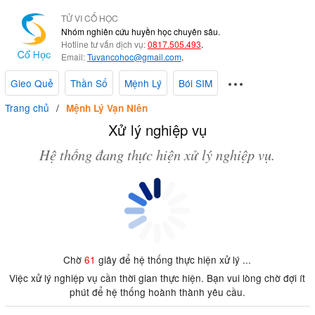
TỬ VI CỔ HỌC
Nhóm nghiên cứu huyền học chuyên sâu.
Hotline tư vấn dịch vụ:
0817.505.493
.
Email:
Tuvancohoc@gmail.com
.
Gieo Quẻ
Thần Số
Mệnh Lý
Bói SIM
Trang chủ
Mệnh Lý Vạn Niên
Xử lý nghiệp vụ
Hệ thống đang thực hiện xử lý nghiệp vụ.
Chờ
61
giây để hệ thống thực hiện xử lý ...
Việc xử lý nghiệp vụ cần thời gian thực hiện. Bạn vui lòng chờ đợi ít
phút để hệ thống hoành thành yêu cầu.