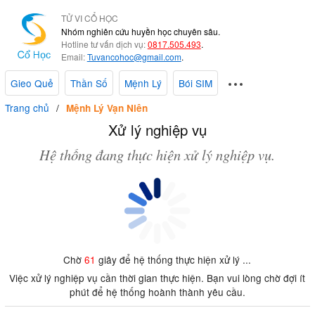
TỬ VI CỔ HỌC
Nhóm nghiên cứu huyền học chuyên sâu.
Hotline tư vấn dịch vụ:
0817.505.493
.
Email:
Tuvancohoc@gmail.com
.
Gieo Quẻ
Thần Số
Mệnh Lý
Bói SIM
Trang chủ
Mệnh Lý Vạn Niên
Xử lý nghiệp vụ
Hệ thống đang thực hiện xử lý nghiệp vụ.
Chờ
61
giây để hệ thống thực hiện xử lý ...
Việc xử lý nghiệp vụ cần thời gian thực hiện. Bạn vui lòng chờ đợi ít
phút để hệ thống hoành thành yêu cầu.