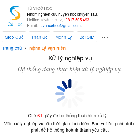
TỬ VI CỔ HỌC
Nhóm nghiên cứu huyền học chuyên sâu.
Hotline tư vấn dịch vụ:
0817.505.493
.
Email:
Tuvancohoc@gmail.com
.
Gieo Quẻ
Thần Số
Mệnh Lý
Bói SIM
Trang chủ
Mệnh Lý Vạn Niên
Xử lý nghiệp vụ
Hệ thống đang thực hiện xử lý nghiệp vụ.
Chờ
61
giây để hệ thống thực hiện xử lý ...
Việc xử lý nghiệp vụ cần thời gian thực hiện. Bạn vui lòng chờ đợi ít
phút để hệ thống hoành thành yêu cầu.