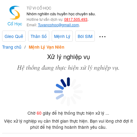
TỬ VI CỔ HỌC
Nhóm nghiên cứu huyền học chuyên sâu.
Hotline tư vấn dịch vụ:
0817.505.493
.
Email:
Tuvancohoc@gmail.com
.
Gieo Quẻ
Thần Số
Mệnh Lý
Bói SIM
Trang chủ
Mệnh Lý Vạn Niên
Xử lý nghiệp vụ
Hệ thống đang thực hiện xử lý nghiệp vụ.
Chờ
60
giây để hệ thống thực hiện xử lý ...
Việc xử lý nghiệp vụ cần thời gian thực hiện. Bạn vui lòng chờ đợi ít
phút để hệ thống hoành thành yêu cầu.