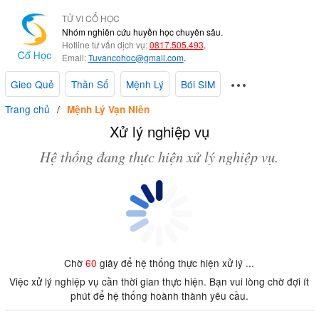
TỬ VI CỔ HỌC
Nhóm nghiên cứu huyền học chuyên sâu.
Hotline tư vấn dịch vụ:
0817.505.493
.
Email:
Tuvancohoc@gmail.com
.
Gieo Quẻ
Thần Số
Mệnh Lý
Bói SIM
Trang chủ
Mệnh Lý Vạn Niên
Xử lý nghiệp vụ
Hệ thống đang thực hiện xử lý nghiệp vụ.
Chờ
60
giây để hệ thống thực hiện xử lý ...
Việc xử lý nghiệp vụ cần thời gian thực hiện. Bạn vui lòng chờ đợi ít
phút để hệ thống hoành thành yêu cầu.