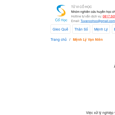
TỬ VI CỔ HỌC
Nhóm nghiên cứu huyền học c
Hotline tư vấn dịch vụ:
0817.50
Email:
Tuvancohoc@gmail.com
Gieo Quẻ
Thần Số
Mệnh Lý
Trang chủ
Mệnh Lý Vạn Niên
Việc xử lý nghiệp