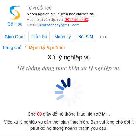
TỬ VI CỔ HỌC
Nhóm nghiên cứu huyền học chuyên sâu.
Hotline tư vấn dịch vụ:
0817.505.493
.
Email:
Tuvancohoc@gmail.com
.
Gieo Quẻ
Thần Số
Mệnh Lý
Bói SIM
Trang chủ
Mệnh Lý Vạn Niên
Xử lý nghiệp vụ
Hệ thống đang thực hiện xử lý nghiệp vụ.
Chờ
60
giây để hệ thống thực hiện xử lý ...
Việc xử lý nghiệp vụ cần thời gian thực hiện. Bạn vui lòng chờ đợi ít
phút để hệ thống hoành thành yêu cầu.