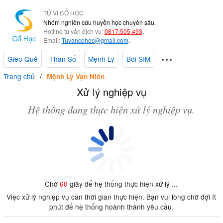
TỬ VI CỔ HỌC
Nhóm nghiên cứu huyền học chuyên sâu.
Hotline tư vấn dịch vụ:
0817.505.493
.
Email:
Tuvancohoc@gmail.com
.
Gieo Quẻ
Thần Số
Mệnh Lý
Bói SIM
Trang chủ
Mệnh Lý Vạn Niên
Xử lý nghiệp vụ
Hệ thống đang thực hiện xử lý nghiệp vụ.
Chờ
60
giây để hệ thống thực hiện xử lý ...
Việc xử lý nghiệp vụ cần thời gian thực hiện. Bạn vui lòng chờ đợi ít
phút để hệ thống hoành thành yêu cầu.