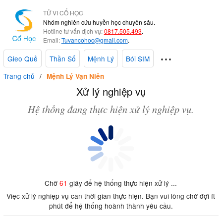
TỬ VI CỔ HỌC
Nhóm nghiên cứu huyền học chuyên sâu.
Hotline tư vấn dịch vụ:
0817.505.493
.
Email:
Tuvancohoc@gmail.com
.
Gieo Quẻ
Thần Số
Mệnh Lý
Bói SIM
Trang chủ
Mệnh Lý Vạn Niên
Xử lý nghiệp vụ
Hệ thống đang thực hiện xử lý nghiệp vụ.
Chờ
61
giây để hệ thống thực hiện xử lý ...
Việc xử lý nghiệp vụ cần thời gian thực hiện. Bạn vui lòng chờ đợi ít
phút để hệ thống hoành thành yêu cầu.