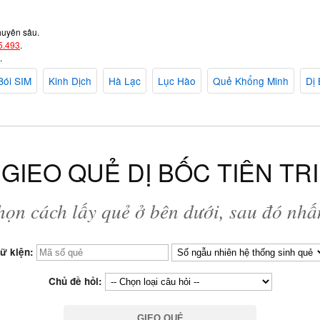
huyên sâu.
5.493
.
.
Bói SIM
Kinh Dịch
Hà Lạc
Lục Hào
Quẻ Khổng Minh
Dị 
GIEO QUẺ DỊ BỐC TIÊN TRI
họn cách lấy quẻ ở bên dưới, sau đó nh
ữ kiện:
Chủ đề hỏi: