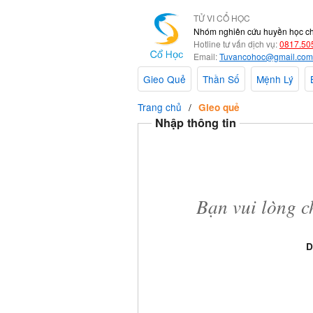
TỬ VI CỔ HỌC
Nhóm nghiên cứu huyền học c
Hotline tư vấn dịch vụ:
0817.50
Email:
Tuvancohoc@gmail.com
Gieo Quẻ
Thần Số
Mệnh Lý
Trang chủ
Gieo quẻ
Nhập thông tin
Bạn vui lòng c
D